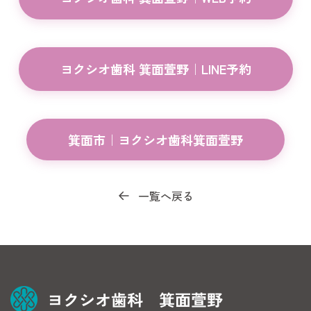
ヨクシオ歯科 箕面萱野｜LINE予約
箕面市｜ヨクシオ歯科箕面萱野
一覧へ戻る