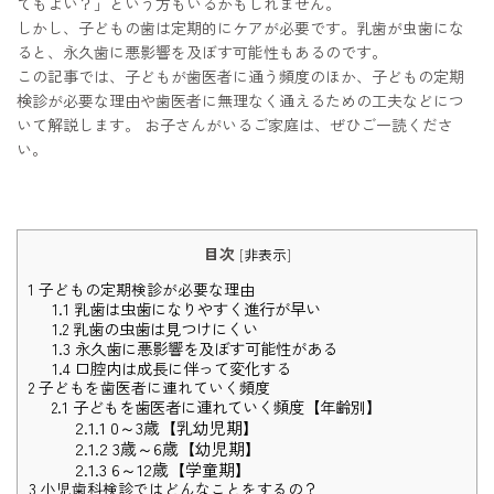
てもよい？」という方もいるかもしれません。
しかし、子どもの歯は定期的にケアが必要です。乳歯が虫歯にな
ると、永久歯に悪影響を及ぼす可能性もあるのです。
この記事では、子どもが歯医者に通う頻度のほか、子どもの定期
検診が必要な理由や歯医者に無理なく通えるための工夫などにつ
いて解説します。 お子さんがいるご家庭は、ぜひご一読くださ
い。
目次
[
非表示
]
1
子どもの定期検診が必要な理由
1.1
乳歯は虫歯になりやすく進行が早い
1.2
乳歯の虫歯は見つけにくい
1.3
永久歯に悪影響を及ぼす可能性がある
1.4
口腔内は成長に伴って変化する
2
子どもを歯医者に連れていく頻度
2.1
子どもを歯医者に連れていく頻度【年齢別】
2.1.1
0～3歳【乳幼児期】
2.1.2
3歳～6歳【幼児期】
2.1.3
6～12歳【学童期】
3
小児歯科検診ではどんなことをするの？