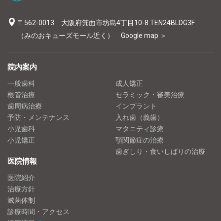
〒562-0013 大阪府箕面市坊島4丁目10-8 TEN24BLDG3F
（みのおキューズモール近く）
Google map ＞
院内案内
一般歯科
成人矯正
根管治療
セラミック・審美治療
歯周病治療
インプラント
予防・メンテナンス
入れ歯（義歯）
小児歯科
マタニティ診療
小児矯正
顎関節症の治療
歯ぎしり・食いしばりの治療
医院情報
医院紹介
治療方針
滅菌体制
診療時間・アクセス