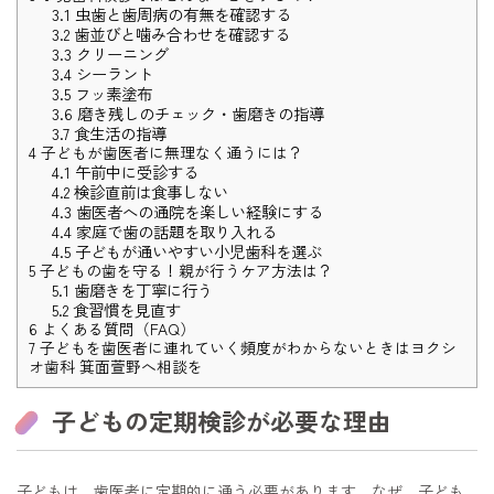
3.1
虫歯と歯周病の有無を確認する
3.2
歯並びと噛み合わせを確認する
3.3
クリーニング
3.4
シーラント
3.5
フッ素塗布
3.6
磨き残しのチェック・歯磨きの指導
3.7
食生活の指導
4
子どもが歯医者に無理なく通うには？
4.1
午前中に受診する
4.2
検診直前は食事しない
4.3
歯医者への通院を楽しい経験にする
4.4
家庭で歯の話題を取り入れる
4.5
子どもが通いやすい小児歯科を選ぶ
5
子どもの歯を守る！親が行うケア方法は？
5.1
歯磨きを丁寧に行う
5.2
食習慣を見直す
6
よくある質問（FAQ）
7
子どもを歯医者に連れていく頻度がわからないときはヨクシ
オ歯科 箕面萱野へ相談を
子どもの定期検診が必要な理由
子どもは、歯医者に定期的に通う必要があります。なぜ、子ども