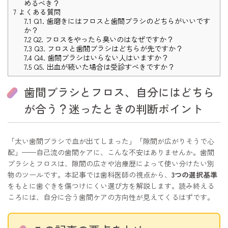
めるべき？
7
よくある質問
7.1
Q1. 歯磨きにはフロスと歯間ブラシのどちらがいいです
か？
7.2
Q2. フロスをやったら臭いのはなぜですか？
7.3
Q3. フロスと歯間ブラシはどちらが先ですか？
7.4
Q4. 歯間ブラシはいらない人はいますか？
7.5
Q5. 出血が続いた場合は受診すべきですか？
歯間ブラシとフロス、自分にはどちら
が合う？迷ったときの判断ポイント
「太い歯間ブラシで血が出てしまった」「隙間が広がりそうで心
配」——自己流の歯間ケアに、こんな不安はありませんか。歯間
ブラシとフロスは、隙間の広さや治療歴によって使い分けたい別
物のツールです。本記事では歯科医師の視点から、
3つの選択基準
をもとに歯ぐきを傷つけにくい選び方を解説します。読み終える
ころには、自分に合う歯間ケアの方向性が見えてくるはずです。