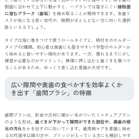
側面に沿わせて上下に動かすと、ハブラシでは届きにくい
接触面
に潜むプラーク（歯垢）
を絡め取ることが期待できます。虫歯リ
スクが気になる若い世代や、隙間がほとんどない方に向いた選択
肢といえるでしょう。
タイプは指に巻きつけて使うロールタイプと、柄付きのホルダー
タイプの2種類。初心者は奥歯にも届きやすいY字型のホルダーか
ら始めると扱いやすい傾向があります。一方、慣れるまでに少し
練習が必要なのがデメリット。無理に押し込むと歯ぐきを傷つけ
ることがあるため、ゆっくり差し込む意識が大切です。
広い隙間や奥歯の食べかすを効率よくか
き出す「歯間ブラシ」の特徴
歯間ブラシは、針金や芯材に細かい毛がついたミニチュアブラシ
のような形状。
歯ぐきが下がって隙間ができた部位や、奥歯の根
元の汚れ
をかき出すのに向いています。歯周病ケアを意識し始め
る30代後半以降の方や、ブリッジが入っている方にも検討しやす