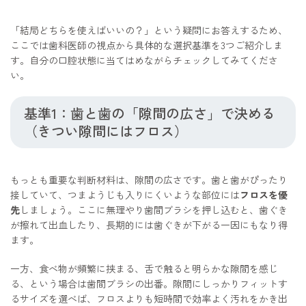
「結局どちらを使えばいいの？」という疑問にお答えするため、
ここでは歯科医師の視点から具体的な選択基準を3つご紹介しま
す。自分の口腔状態に当てはめながらチェックしてみてくださ
い。
基準1：歯と歯の「隙間の広さ」で決める
（きつい隙間にはフロス）
もっとも重要な判断材料は、隙間の広さです。歯と歯がぴったり
接していて、つまようじも入りにくいような部位には
フロスを優
先
しましょう。ここに無理やり歯間ブラシを押し込むと、歯ぐき
が擦れて出血したり、長期的には歯ぐきが下がる一因にもなり得
ます。
一方、食べ物が頻繁に挟まる、舌で触ると明らかな隙間を感じ
る、という場合は歯間ブラシの出番。隙間にしっかりフィットす
るサイズを選べば、フロスよりも短時間で効率よく汚れをかき出