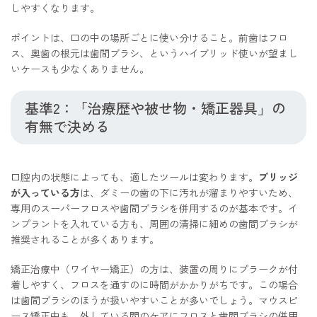
しやすくなります。
ポイントは、口の中の場所ごとに使い分けること。前歯はフロ
ス、奥歯の根元は歯間ブラシ、というハイブリッド使いが望まし
いケースも少なくありません。
基準2：「治療歴や被せ物・矯正器具」の
有無で決める
口腔内の状態によっても、適したツールは変わります。
ブリッジ
が入っている方
は、ダミーの歯の下に汚れが溜まりやすいため、
専用のスーパーフロスや歯間ブラシを併用するのが基本です。イ
ンプラントを入れている方も、周囲の清掃に細めの歯間ブラシが
推奨されることが多くあります。
矯正治療中（ワイヤー矯正）の方は、装置の周りにプラークが付
着しやすく、フロスを通すのに時間がかかりがちです。この場合
は歯間ブラシのほうが扱いやすいことが多いでしょう。マウスピ
ース矯正中も、外している間のケアにフロスと歯間ブラシの併用