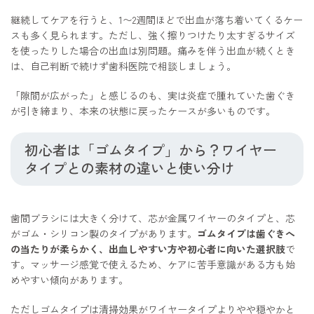
継続してケアを行うと、1〜2週間ほどで出血が落ち着いてくるケー
スも多く見られます。ただし、強く擦りつけたり太すぎるサイズ
を使ったりした場合の出血は別問題。痛みを伴う出血が続くとき
は、自己判断で続けず歯科医院で相談しましょう。
「隙間が広がった」と感じるのも、実は炎症で腫れていた歯ぐき
が引き締まり、本来の状態に戻ったケースが多いものです。
初心者は「ゴムタイプ」から？ワイヤー
タイプとの素材の違いと使い分け
歯間ブラシには大きく分けて、芯が金属ワイヤーのタイプと、芯
がゴム・シリコン製のタイプがあります。
ゴムタイプは歯ぐきへ
の当たりが柔らかく、出血しやすい方や初心者に向いた選択肢
で
す。マッサージ感覚で使えるため、ケアに苦手意識がある方も始
めやすい傾向があります。
ただしゴムタイプは清掃効果がワイヤータイプよりやや穏やかと