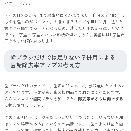
いツールです。
サイズはSSSからLまで段階的に分かれており、自分の隙間に合う
ものを選ぶのがポイント。大きすぎるサイズを無理に押し込むと
歯ぐきを傷つける一因となるため、迷ったら細めから試すと安全
です。L字型・I字型といった形状の違いもあり、奥歯にはL字型が
届きやすい傾向があります。
歯ブラシだけでは足りない？併用による
歯垢除去率アップの考え方
歯ブラシだけのケアでは、歯垢の除去率は約6割程度にとどまると
されています。毛先が歯と歯の接触面まで届きにくいためです。
ここにフロスや歯間ブラシを加えると、
除去率がさらに向上する
と報告されています。
つまり歯間ケアは「やったほうがいい」ではなく「やらないと届
きにくい場所がある」というのが実情です。虫歯の多くは歯と歯
の間から発生しやすいため、将来の歯を残したい方ほど歯間ケア