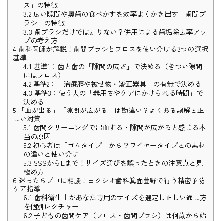
ス」の特徴
3.2
広い隙間や奥歯の食べかすを効率よくかき出す「歯間ブ
ラシ」の特徴
3.3
歯ブラシだけでは足りない？併用による歯垢除去率アッ
プの考え方
4
歯科医師が解説！歯間ブラシとフロスを使い分ける3つの選択
基準
4.1
基準1：歯と歯の「隙間の広さ」で決める（きつい隙間
にはフロス）
4.2
基準2：「治療歴や被せ物・矯正器具」の有無で決める
4.3
基準3：使う人の「器用さやケアにかけられる時間」で
決める
5
「血が出る」「隙間が広がる」は勘違い？よくある誤解と正
しい対策
5.1
歯間クリーニングで出血する・隙間が広がると感じる本
当の原因
5.2
初心者は「ゴムタイプ」から？ワイヤータイプとの素材
の違いと使い分け
5.3
SSSからLまで！サイズ選びを誤ったときの注意点と見
極め方
6
迷ったらプロに相談！ヨクシオ歯科箕面萱野で行う精密予防
ケア指導
6.1
歯科衛生士があなた専用のサイズを選定し正しい通し方
を個別レクチャー
6.2
子どもの歯間ケア（フロス・歯間ブラシ）は何歳から始