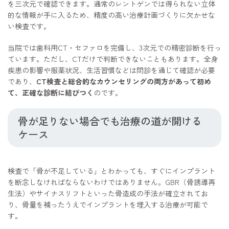
を三次元で確認できます。通常のレントゲンでは得られない立体
的な情報が手に入るため、精度の高い治療計画づくりに欠かせな
い検査です。
当院では歯科用CT・セファロを完備し、3次元での精密診断を行っ
ています。ただし、CTだけで判断できないこともあります。全身
疾患の影響や服薬状況、生活習慣などは問診を通じて確認が必要
であり、
CT検査と総合的なカウンセリングの両方があって初め
て、正確な診断に結びつく
のです。
骨が足りない場合でも治療の道が開ける
ケース
検査で「骨が不足している」とわかっても、すぐにインプラント
を断念しなければならないわけではありません。GBR（骨誘導再
生法）やサイナスリフトといった骨造成の手法が確立されてお
り、骨量を補ったうえでインプラントを埋入する治療が可能で
す。