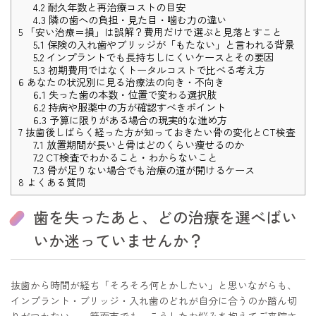
4.2
耐久年数と再治療コストの目安
4.3
隣の歯への負担・見た目・噛む力の違い
5
「安い治療＝損」は誤解？費用だけで選ぶと見落とすこと
5.1
保険の入れ歯やブリッジが「もたない」と言われる背景
5.2
インプラントでも長持ちしにくいケースとその要因
5.3
初期費用ではなくトータルコストで比べる考え方
6
あなたの状況別に見る治療法の向き・不向き
6.1
失った歯の本数・位置で変わる選択肢
6.2
持病や服薬中の方が確認すべきポイント
6.3
予算に限りがある場合の現実的な進め方
7
抜歯後しばらく経った方が知っておきたい骨の変化とCT検査
7.1
放置期間が長いと骨はどのくらい痩せるのか
7.2
CT検査でわかること・わからないこと
7.3
骨が足りない場合でも治療の道が開けるケース
8
よくある質問
歯を失ったあと、どの治療を選べばい
いか迷っていませんか？
抜歯から時間が経ち「そろそろ何とかしたい」と思いながらも、
インプラント・ブリッジ・入れ歯のどれが自分に合うのか踏ん切
りがつかない——箕面市でも、こうしたお悩みを抱えてご来院さ