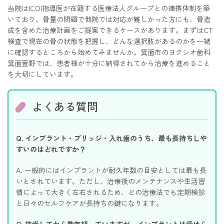
当院はICOI指導医が在籍する医療法人グループとの連携体制を築
いており、骨量の問題で他院では対応が難しかった方にも、骨造
成を含めた治療計画をご提案できるケースがあります。まずはCT
検査で現在の骨の状態を把握し、どんな選択肢があるのかを一緒
に確認するところから始めてみませんか。箕面市のヨクシオ歯科
箕面萱野では、患者様が十分に納得されてから治療を進めること
を大切にしています。
よくある質問
Q. インプラント・ブリッジ・入れ歯のうち、最も長持ちしや
すいのはどれですか？
A. 一般的にはインプラントが耐久年数の目安としては最も長
いとされています。ただし、治療後のメンテナンスや生活習
慣によって大きく左右されるため、どの治療法でも定期検診
と日々のセルフケアが長持ちの鍵になります。
Q. 抜歯してから数年経っていますが、インプラントは受けら