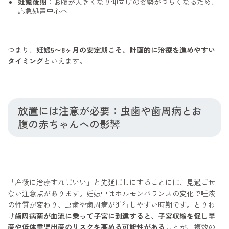
妊娠後期
：お腹が大きくなり仰向けの姿勢がつらくなるため、
応急処置中心へ
つまり、
妊娠5〜8ヶ月の安定期こそ、計画的に治療を進めやすい
タイミング
といえます。
放置には注意が必要：虫歯や歯周病とお
腹の赤ちゃんへの影響
「産後に治療すればいい」と先延ばしにすることには、見過ごせ
ない注意点があります。妊娠中はホルモンバランスの変化で唾液
の性質が変わり、虫歯や歯周病が進行しやすい時期です。とりわ
け
歯周病菌が血流に乗って子宮に到達すると、子宮収縮を促し早
産や低体重児出産のリスクを高める可能性がある
ことが、複数の