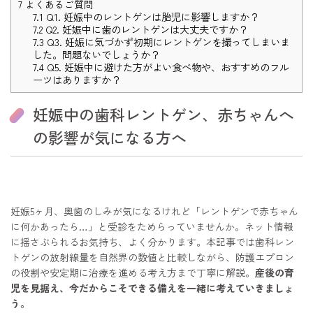
7
よくあるご質問
7.1
Q1. 妊娠中のレントゲンは胎児に影響しますか？
7.2
Q2. 妊娠中に歯のレントゲンは大丈夫ですか？
7.3
Q3. 妊娠に気づかず初期にレントゲンを撮ってしまいま
した。問題ないでしょうか？
7.4
Q5. 妊娠中に避けた方がよい食べ物や、おすすめのフル
ーツはありますか？
妊娠中の歯科レントゲン、赤ちゃんへ
の影響が気になる方へ
妊娠5ヶ月、奥歯のしみが気になるけれど「レントゲンで赤ちゃん
に何かあったら…」と受診をためらっていませんか。ネット情報
に揺さぶられるお気持ち、よく分かります。本記事では歯科レン
トゲンの放射線量を自然界の数値と比較しながら、防護エプロン
の役割や安定期に治療を進める考え方まで丁寧に解説。
産後の育
児を見据え、今だからこそできる備えを一緒に考えていきましょ
う。