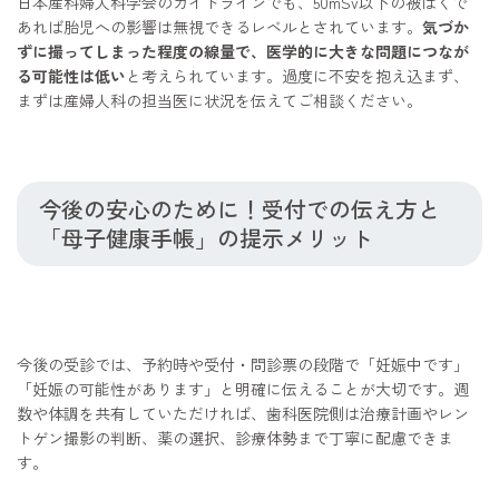
日本産科婦人科学会のガイドラインでも、50mSv以下の被ばくで
あれば胎児への影響は無視できるレベルとされています。
気づか
ずに撮ってしまった程度の線量で、医学的に大きな問題につなが
る可能性は低い
と考えられています。過度に不安を抱え込まず、
まずは産婦人科の担当医に状況を伝えてご相談ください。
今後の安心のために！受付での伝え方と
「母子健康手帳」の提示メリット
今後の受診では、予約時や受付・問診票の段階で「妊娠中です」
「妊娠の可能性があります」と明確に伝えることが大切です。週
数や体調を共有していただければ、歯科医院側は治療計画やレン
トゲン撮影の判断、薬の選択、診療体勢まで丁寧に配慮できま
す。