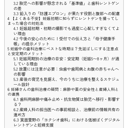
3.2
胎児への影響が懸念される「基準値」と歯科レントゲン
の差
3.3
鉛入りの「防護エプロン」が果たす役割と腹部への配慮
4
【よくある不安】妊娠初期に知らずにレントゲンを撮ってし
まった場合の対処法
4.1
妊娠超初期・初期の撮影でも過度に心配しすぎなくてよ
い理由
4.2
今後の安心のために！受付での伝え方と「母子健康手
帳」の提示メリット
5
妊娠中の歯科治療にベストな時期は？先延ばしにする注意点
と安定期のメリット
5.1
妊娠周期別の治療の目安：安定期（妊娠5〜8ヶ月）が適
している理由
5.2
放置には注意が必要：虫歯や歯周病とお腹の赤ちゃんへ
の影響
5.3
産後の育児を見据え、今のうちに治療を整えるスケジュ
ール設計
6
妊婦さんの歯科治療の疑問：麻酔や薬の安全性と産婦人科と
の連携
6.1
歯科用麻酔や痛み止め・抗生物質は胎児へ移行・影響す
る？
6.2
産婦人科の担当医への事前相談と、治療前の情報共有の
進め方
6.3
箕面萱野の「ヨクシオ歯科」における低被ばくデジタル
レントゲンと妊婦支援