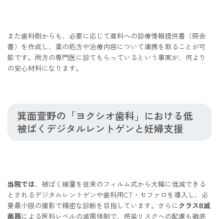
また歯科側からも、必要に応じて産科への診療情報提供書（照会
書）を作成し、薬の処方や治療内容について連携を取ることが可
能です。両方の専門医に診てもらっているという事実が、何より
の安心材料になります。
箕面萱野の「ヨクシオ歯科」における低
被ばくデジタルレントゲンと妊婦支援
当院では
、被ばく線量を従来のフィルム式から大幅に低減できる
とされるデジタルレントゲンや歯科用CT・セファロを導入し、必
要最小限の撮影で精密な診断を目指しています。さらに
クラスB滅
菌器
による医科レベルの滅菌体制で、感染リスクへの配慮も徹底