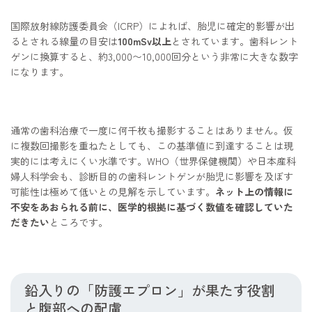
国際放射線防護委員会（ICRP）によれば、胎児に確定的影響が出
るとされる線量の目安は
100mSv以上
とされています。歯科レント
ゲンに換算すると、約3,000〜10,000回分という非常に大きな数字
になります。
通常の歯科治療で一度に何千枚も撮影することはありません。仮
に複数回撮影を重ねたとしても、この基準値に到達することは現
実的には考えにくい水準です。WHO（世界保健機関）や日本産科
婦人科学会も、診断目的の歯科レントゲンが胎児に影響を及ぼす
可能性は極めて低いとの見解を示しています。
ネット上の情報に
不安をあおられる前に、医学的根拠に基づく数値を確認していた
だきたい
ところです。
鉛入りの「防護エプロン」が果たす役割
と腹部への配慮