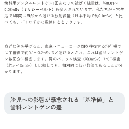
歯科用デンタルレントゲン1回あたりの被ばく線量は、約
0.01〜
0.03mSv（ミリシーベルト）
程度とされています。私たちが日常生
活で1年間に自然から浴びる放射線量（日本平均で約2.1mSv）と比
べても、ごくわずかな数値にとどまります。
身近な例を挙げると、東京〜ニューヨーク間を往復する飛行機で
は宇宙線で約0.1〜0.2mSvほど浴びるとされ、これは歯科レントゲ
ン数回分に相当します。胃のバリウム検査（約3mSv）やCT検査
（約5〜10mSv）と比較しても、相対的に低い数値であることが分
かります。
胎児への影響が懸念される「基準値」と
歯科レントゲンの差