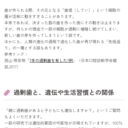
歯が作られる際、その元となる「歯堤（してい）」という細胞の
層が活発に動きすぎることがあります。
本来であれば、決まった数の歯を作った後にその動きは止まりま
すが、何らかの理由で一部の細胞が過剰に増殖し続けてしまい、
新しい歯の芽を作ってしまうという説です。
ほかにも、人類の進化の過程で退化した歯が再び現れる「先祖返
り」の一種とする説もあります。
参考リンク：
西山 明宏他「
7本の過剰歯を有した1例
」（日本口腔診断学会雑
誌,2017）
過剰歯と、遺伝や生活習慣との関係
「親に過剰歯があると子どもにも遺伝しますか？」というご質問
もよくいただきます。
一部の研究では遺伝的要因の可能性が示唆されていますが、100％