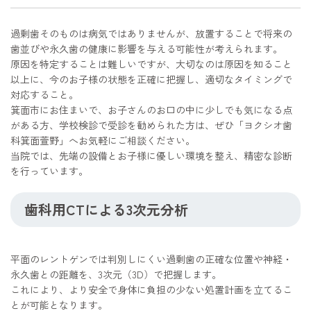
過剰歯そのものは病気ではありませんが、放置することで将来の
歯並びや永久歯の健康に影響を与える可能性が考えられます。
原因を特定することは難しいですが、大切なのは原因を知ること
以上に、今のお子様の状態を正確に把握し、適切なタイミングで
対応すること。
箕面市にお住まいで、お子さんのお口の中に少しでも気になる点
がある方、学校検診で受診を勧められた方は、ぜひ「ヨクシオ歯
科箕面萱野」へお気軽にご相談ください。
当院では、先端の設備とお子様に優しい環境を整え、精密な診断
を行っています。
歯科用CTによる3次元分析
平面のレントゲンでは判別しにくい過剰歯の正確な位置や神経・
永久歯との距離を、3次元（3D）で把握します。
これにより、より安全で身体に負担の少ない処置計画を立てるこ
とが可能となります。