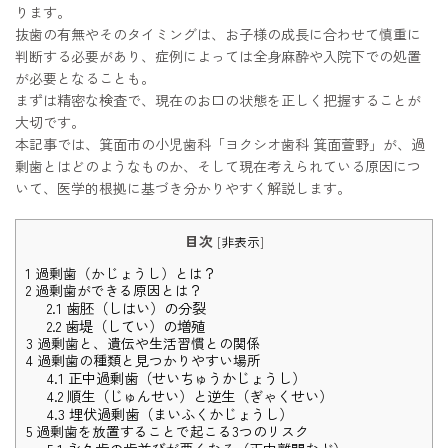
ります。
抜歯の有無やそのタイミングは、お子様の成長に合わせて慎重に
判断する必要があり、症例によっては全身麻酔や入院下での処置
が必要となることも。
まずは精密な検査で、現在のお口の状態を正しく把握することが
大切です。
本記事では、箕面市の小児歯科「ヨクシオ歯科 箕面萱野」が、過
剰歯とはどのようなものか、そして現在考えられている原因につ
いて、医学的根拠に基づき分かりやすく解説します。
目次
[
非表示
]
1
過剰歯（かじょうし）とは？
2
過剰歯ができる原因とは？
2.1
歯胚（しはい）の分裂
2.2
歯堤（してい）の増殖
3
過剰歯と、遺伝や生活習慣との関係
4
過剰歯の種類と見つかりやすい場所
4.1
正中過剰歯（せいちゅうかじょうし）
4.2
順生（じゅんせい）と逆生（ぎゃくせい）
4.3
埋伏過剰歯（まいふくかじょうし）
5
過剰歯を放置することで起こる3つのリスク