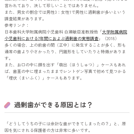
言われており、決して珍しいことではありません。
また、男女の割合では男性3：女性1で男性に過剰歯が多いという
調査結果があります。
参考リンク：
日本歯科大学附属病院小児歯科 白瀬敏臣准教授他「
大学附属病院
小児歯科における7年間におよぶ過剰歯の実態調査
」（2018）
多くの場合、上の前歯の間（正中）に発生することが多く、形も
通常の歯より小さかったり、円錐形をしていたりと特徴がありま
す。
また、お口の中に顔を出す「萌出（ほうしゅつ）」ケースもあれ
ば、歯茎の中に埋まったままでレントゲン写真で初めて見つかる
「埋伏（まいふく）」ケースもあります。
過剰歯ができる原因とは？
「どうしてうちの子には余計な歯ができてしまったの？」と、原
因を気にされる保護者の方は非常に多いです。