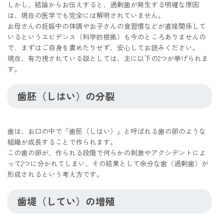
しかし、結論からお伝えすると、過剰歯が発生する明確な原因
は、現在の医学でも完全には解明されていません。
お母さんの妊娠中の体調やお子さんの食習慣などが直接関係して
いるというエビデンス（科学的根拠）も今のところありませんの
で、まずはご自身を責めたりせず、安心してお読みください。
現在、有力視されている説としては、主に以下の2つが挙げられま
す。
歯胚（しはい）の分裂
歯は、お口の中で「歯胚（しはい）」と呼ばれる歯の卵のような
組織が成長することで作られます。
この歯の卵が、作られる段階で何らかの刺激やアクシデントによ
って2つに分かれてしまい、その結果として余分な歯（過剰歯）が
形成されるという考え方です。
歯堤（してい）の増殖