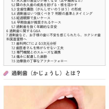
5.1
永久歯の歯並びが悪くなる（正中離開など）
5.2
隣の永久歯の成長を妨げる・根を溶かす
5.3
含歯性嚢胞（がんしせいのうほう）の形成
5.4
過剰歯はいつ抜くべき？ 判断の基準とタイミング
5.5
経過観察で良いケース
5.6
早期抜歯が推奨されるケース
5.7
過剰歯を抜く年齢的な目安
6
過剰歯に関するQ&A
7
過剰歯など、お子様の歯に不安を感じられたら、ヨクシオ歯
科箕面萱野へ
7.1
歯科用CTによる3次元分析
7.2
歯医者さんを怖がらせない工夫
7.3
専門機関とのスムーズな連携
7.4
痛みに配慮した麻酔
7.5
治療後の丁寧なアフターフォロー
過剰歯（かじょうし）とは？