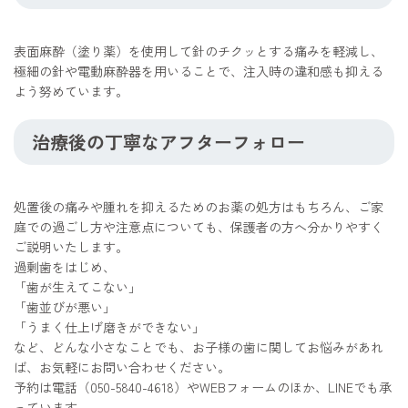
表面麻酔（塗り薬）を使用して針のチクッとする痛みを軽減し、
極細の針や電動麻酔器を用いることで、注入時の違和感も抑える
よう努めています。
治療後の丁寧なアフターフォロー
処置後の痛みや腫れを抑えるためのお薬の処方はもちろん、ご家
庭での過ごし方や注意点についても、保護者の方へ分かりやすく
ご説明いたします。
過剰歯をはじめ、
「歯が生えてこない」
「歯並びが悪い」
「うまく仕上げ磨きができない」
など、どんな小さなことでも、お子様の歯に関してお悩みがあれ
ば、お気軽にお問い合わせください。
予約は電話（050-5840-4618）やWEBフォームのほか、LINEでも承
っています。